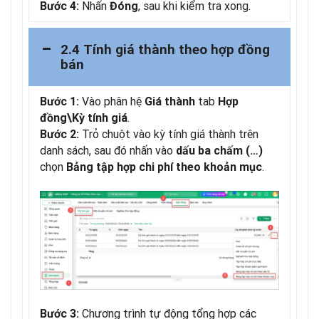
Nhấn
, sau khi kiểm tra xong.
Bước 4:
Đóng
2.4 Tính giá thành theo hợp đồng
bán
Vào phân hệ
tab
Bước 1:
Giá thành
Hợp
.
đồng\Kỳ tính giá
Trỏ chuột vào kỳ tính giá thành trên
Bước 2:
danh sách, sau đó nhấn vào
dấu ba chấm (…)
chọn
.
Bảng tập hợp chi phí theo khoản mục
Chương trình tự động tổng hợp các
Bước 3: