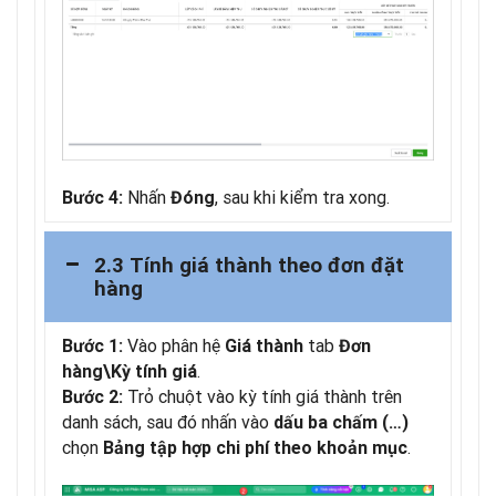
Nhấn
, sau khi kiểm tra xong.
Bước 4:
Đóng
2.3 Tính giá thành theo đơn đặt
hàng
Vào phân hệ
tab
Bước 1:
Giá thành
Đơn
.
hàng\Kỳ tính giá
Trỏ chuột vào kỳ tính giá thành trên
Bước 2:
danh sách, sau đó nhấn vào
dấu ba chấm (…)
chọn
.
Bảng tập hợp chi phí theo khoản mục