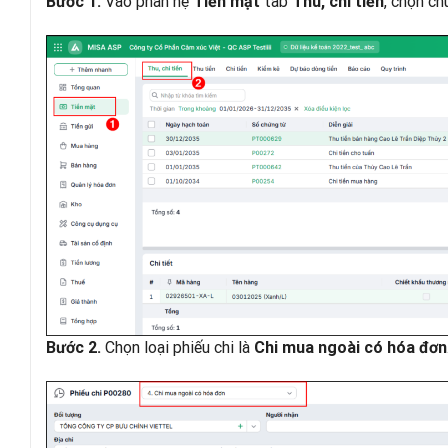
Vào phân hệ
tab
, chọn c
Bước 1.
Tiền mặt
Thu, chi tiền
Chọn loại phiếu chi là
Bước 2.
Chi mua ngoài có hóa đơn