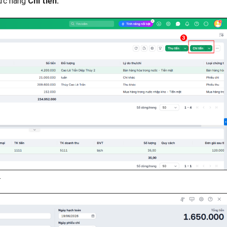
hức năng
Chi tiền.
.