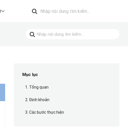
Search
for:
t
Search
for:
Mục lục
1. Tổng quan
2. Định khoản
3. Các bước thực hiện