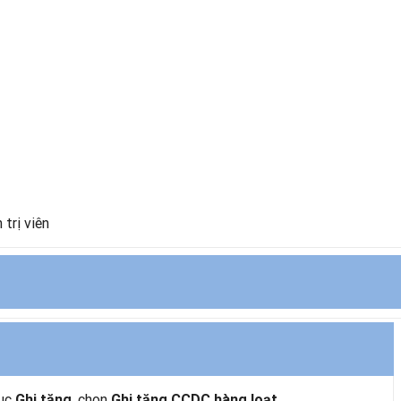
trị viên
ục
, chọn
.
Ghi tăng
Ghi tăng CCDC hàng loạt