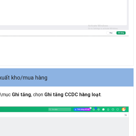
 xuất kho/mua hàng
\mục
, chọn
.
Ghi tăng
Ghi tăng CCDC hàng loạt