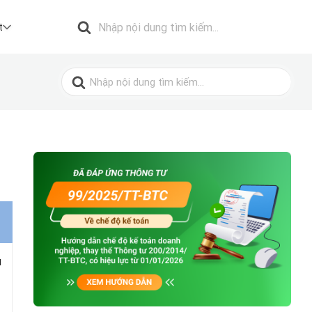
Search
for:
t
Search
for:
u