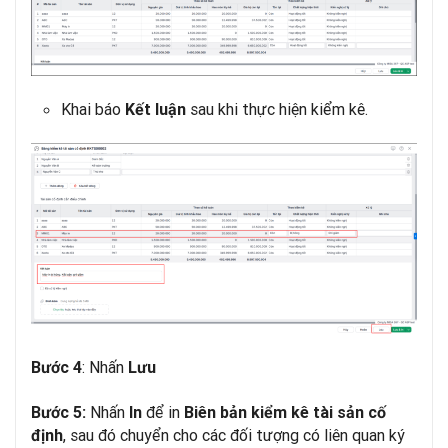
Khai báo
sau khi thực hiện kiểm kê.
Kết luận
: Nhấn
Bước 4
Lưu
Nhấn
để in
Bước 5:
In
Biên bản kiểm kê tài sản cố
, sau đó chuyển cho các đối tượng có liên quan ký
định