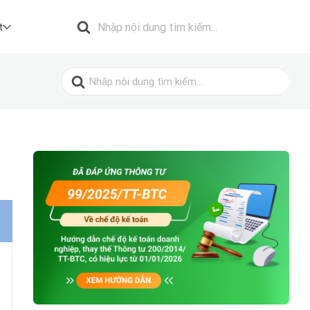
Search
for:
t
Search
for: