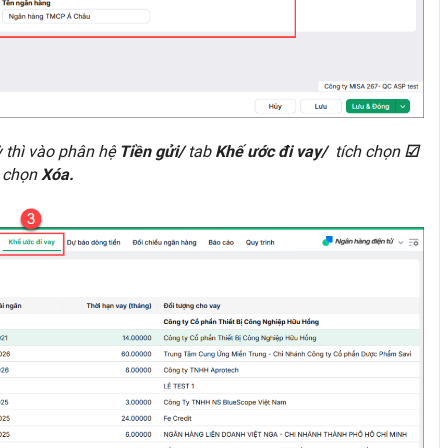
 thì vào phân hệ
tab
tích chọn
Tiền gửi/
Khế ước đi vay/
☑
chọn
,
Xóa.