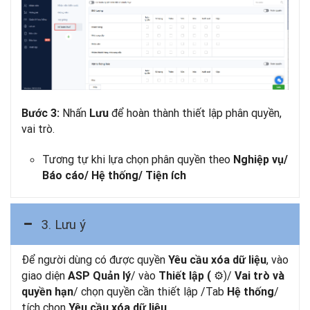
Nhấn
để hoàn thành thiết lập phân quyền,
Bước 3:
Lưu
vai trò.
Tương tự khi lựa chọn phân quyền theo
Nghiệp vụ/
Báo cáo/ Hệ thống/ Tiện ích
3. Lưu ý
Để người dùng có được quyền
, vào
Yêu cầu xóa dữ liệu
giao diện
/ vào
⚙
)/
ASP Quản lý
Thiết lập (
Vai trò và
/ chọn quyền cần thiết lập /Tab
/
quyền hạn
Hệ thống
tích chọn
.
Yêu cầu xóa dữ liệu