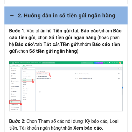
2. Hướng dẫn in sổ tiền gửi ngân hàng
Vào phân hệ
\tab
\nhóm
Bước 1:
Tiền gửi
Báo cáo
Báo
chọn
(hoặc phân
cáo tiền gửi,
Sổ tiền gửi ngân hàng
hệ
\tab
\
\nhóm
Báo cáo
Tất cả
Tiền gửi
Báo cáo tiền
\chọn
)
gửi
Sổ tiền gửi ngân hàng
Chọn Tham số các nội dung: Kỳ báo cáo, Loại
Bước 2:
tiền, Tài khoản ngân hàng\nhấn
Xem báo cáo.