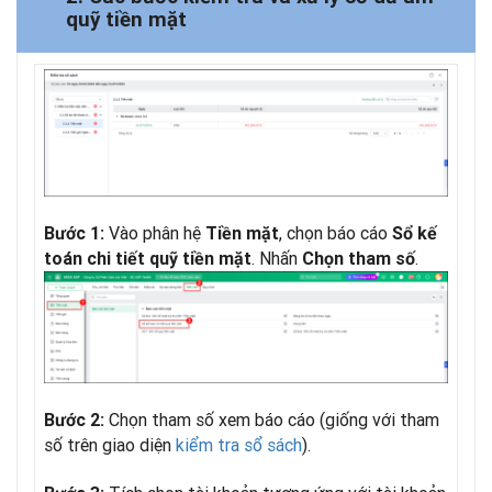
quỹ tiền mặt
Vào phân hệ
, chọn báo cáo
Bước 1:
Tiền mặt
Sổ kế
. Nhấn
.
toán chi tiết quỹ tiền mặt
Chọn tham số
Chọn tham số xem báo cáo (giống với tham
Bước 2:
số trên giao diện
kiểm tra sổ sách
).