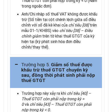
Thuế GTGT còn phải nộp trong kỳ < 0 (Nằm
trong ngoặc đơn).
Anh/Chị nhập số thuế VAT không được khấu
trừ (Số tiền tại cột chênh lệch giữa số điều
chỉnh với số đã kê khai của
chỉ tiêu [08]
trên
mẫu 01-1/KHBS) vào
chỉ tiêu
[38] – Điều
chỉnh giảm
trên tờ khai thuế GTGT của kỳ
hiện tại (kỳ phát sinh hóa đơn điều
chỉnh/thay thế).
Trường hợp 5.
Giảm số thuế được
khấu trừ thuế GTGT chuyển kỳ
sau, đồng thời phát sinh phải nộp
thuế GTGT
Trường hợp này xảy ra khi
chỉ tiêu [40] –
Thuế GTGT còn phải nộp trong kỳ >
0
và
chỉ tiêu [43] – Thuế GTGT còn phải
nộp trong kỳ < 0.