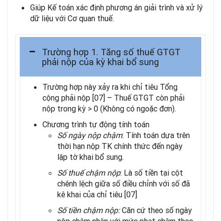
Giúp Kế toán xác định phương án giải trình và xử lý
dữ liệu với Cơ quan thuế.
Trường hợp 1. Tăng số thuế GTGT
phải nộp của kỳ khai bổ sung
Trường hợp này xảy ra khi chỉ tiêu Tổng
cộng phải nộp [07] – Thuế GTGT còn phải
nộp trong kỳ > 0 (Không có ngoặc đơn).
Chương trình tự động tính toán
Số ngày nộp chậm
: Tính toán dựa trên
thời hạn nộp TK chính thức đến ngày
lập tờ khai bổ sung.
Số thuế chậm nộp
: Là số tiền tại cột
chênh lệch giữa số điều chỉnh với số đã
kê khai của chỉ tiêu [07]
Số tiền chậm nộp:
Căn cứ theo số ngày