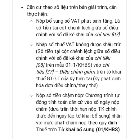
Căn cứ theo số liệu trên bản giải trình, cần
thực hiện:
Nộp bổ sung số VAT phát sinh tăng: Là
số tiền tại cột chênh lệch giữa số điều
chỉnh với số đã kê khai của
chỉ tiêu [07]
Nhập số thuế VAT không được khấu trừ
(Số tiền tại cột chênh lệch giữa số điều
chỉnh với số đã kê khai của
chỉ tiêu
[08]
trên mẫu 01-1/KHBS) vào
chỉ
tiêu
[37] – Điều chỉnh giảm
trên tờ khai
thuế GTGT của kỳ hiện tại (kỳ phát sinh
hóa đơn điều chỉnh/thay thế)
Nộp số tiền chậm nộp: Chương trình tự
động tính toán căn cứ vào số ngày nộp
chậm (dựa trên thời hạn nộp TK chính
thức đến ngày lập tờ khai bổ sung) nhân
với mức phạt chậm nộp theo quy định
Thuế trên
.
Tờ khai bổ sung (01/KHBS)