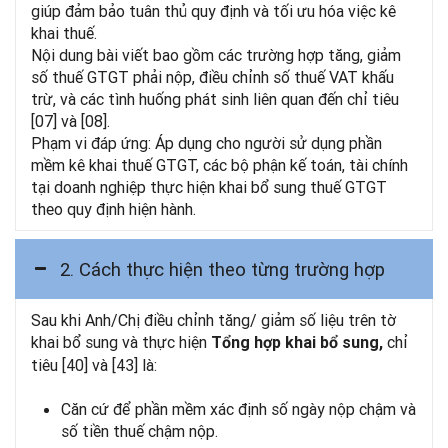
giúp đảm bảo tuân thủ quy định và tối ưu hóa việc kê
khai thuế.
Nội dung bài viết bao gồm các trường hợp tăng, giảm
số thuế GTGT phải nộp, điều chỉnh số thuế VAT khấu
trừ, và các tình huống phát sinh liên quan đến chỉ tiêu
[07] và [08].
Phạm vi đáp ứng: Áp dụng cho người sử dụng phần
mềm kê khai thuế GTGT, các bộ phận kế toán, tài chính
tại doanh nghiệp thực hiện khai bổ sung thuế GTGT
theo quy định hiện hành.
2. Cách thực hiện theo từng trường hợp
Sau khi Anh/Chị điều chỉnh tăng/ giảm số liệu trên tờ
khai bổ sung và thực hiện
chỉ
Tổng hợp khai bổ sung,
tiêu [40] và [43] là:
Căn cứ để phần mềm xác định số ngày nộp chậm và
số tiền thuế chậm nộp.