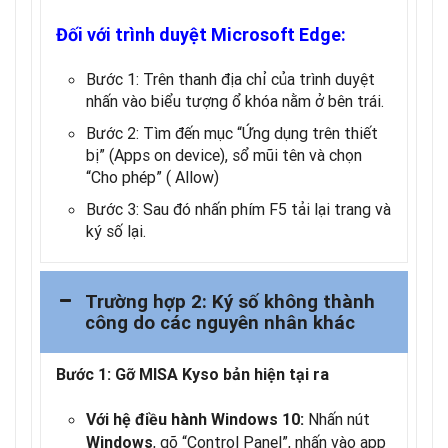
Đối với trình duyệt Microsoft Edge:
Bước 1: Trên thanh địa chỉ của trình duyệt
nhấn vào biểu tượng ổ khóa nằm ở bên trái.
Bước 2: Tìm đến mục “Ứng dụng trên thiết
bị” (Apps on device), sổ mũi tên và chọn
“Cho phép” ( Allow)
Bước 3: Sau đó nhấn phím F5 tải lại trang và
ký số lại.
Trường hợp 2: Ký số không thành
công do các nguyên nhân khác
Bước 1: Gỡ MISA Kyso bản hiện tại ra
Nhấn nút
Với hệ điều hành Windows 10:
, gõ “Control Panel”, nhấn vào app
Windows