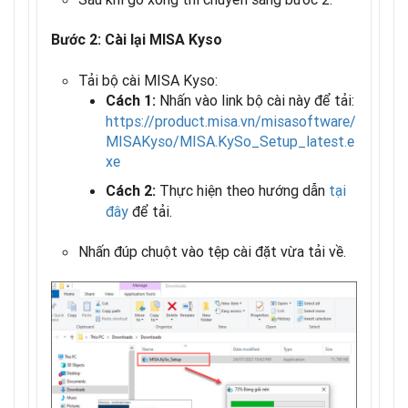
Bước 2: Cài lại MISA Kyso
Tải bộ cài MISA Kyso:
Nhấn vào link bộ cài này để tải:
Cách 1:
https://product.misa.vn/misasoftware/
MISAKyso/MISA.KySo_Setup_latest.e
xe
Thực hiện theo hướng dẫn
tại
Cách 2:
đây
để tải.
Nhấn đúp chuột vào tệp cài đặt vừa tải về.