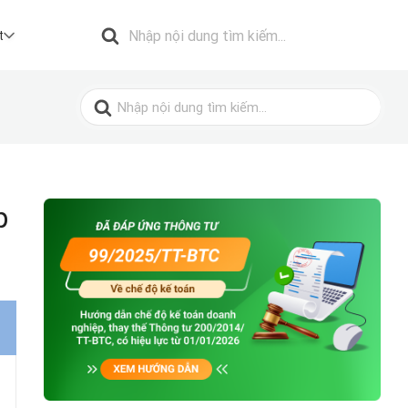
Search
for:
t
Search
for:
p