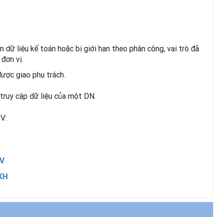
dữ liệu kế toán hoặc bị giới hạn theo phân công, vai trò đã
đơn vị.
được giao phụ trách.
truy cập dữ liệu của một DN.
V:
DV
KH